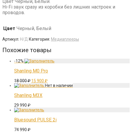
Цвет Черный, Белый.
Hi-Fi звук сразу из коробки без лишних настроек и
проводов.
Цвет
Черный, Белый
Артикул:
Н/Д
Категория:
Медиаплееры
Похожие товары
-
12
%
Shanling M0 Pro
Первоначальная
Текущая
18 000
₽
15 900
₽
цена
цена:
составляла
15
18
900 ₽.
Shanling M3X
000 ₽.
29 990
₽
Bluesound PULSE 2i
74 990
₽