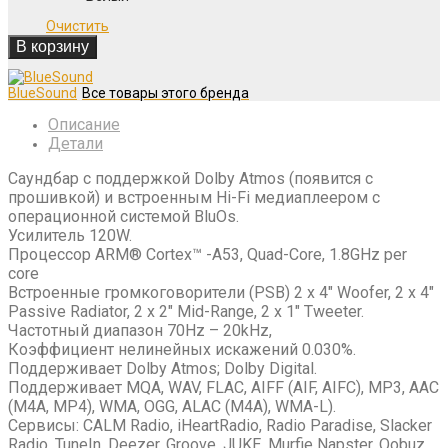
Очистить
В корзину
BlueSound
Описание
Детали
Саундбар с поддержкой Dolby Atmos (появится с
прошивкой) и встроенным Hi-Fi медиаплеером с
операционной системой BluOs.
Усилитель 120W.
Процессор ARM® Cortex™ -A53, Quad-Core, 1.8GHz per
core
Встроенные громкоговорители (PSB) 2 x 4″ Woofer, 2 x 4″
Passive Radiator, 2 x 2″ Mid-Range, 2 x 1″ Tweeter.
Частотный диапазон 70Hz – 20kHz,
Коэффициент нелинейных искажений 0.030%.
Поддерживает Dolby Atmos; Dolby Digital.
Поддерживает MQA, WAV, FLAC, AIFF (AIF, AIFC), MP3, AAC
(M4A, MP4), WMA, OGG, ALAC (M4A), WMA-L).
Сервисы: CALM Radio, iHeartRadio, Radio Paradise, Slacker
Radio, TuneIn, Deezer, Groove, JUKE, Murfie Napster, Qobuz,