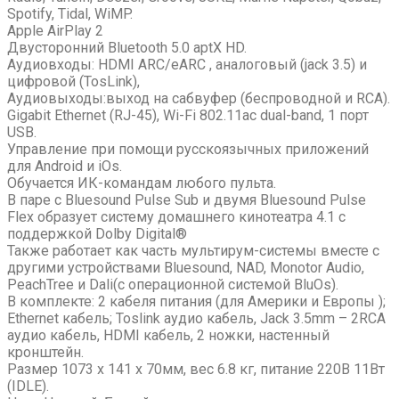
Spotify, Tidal, WiMP.
Apple AirPlay 2
Двусторонний Bluetooth 5.0 aptX HD.
Аудиовходы: HDMI ARC/eARC , аналоговый (jack 3.5) и
цифровой (TosLink),
Аудиовыходы:выход на сабвуфер (беспроводной и RCA).
Gigabit Ethernet (RJ-45), Wi-Fi 802.11ac dual-band, 1 порт
USB.
Управление при помощи русскоязычных приложений
для Android и iOs.
Обучается ИК-командам любого пульта.
В паре с Bluesound Pulse Sub и двумя Bluesound Pulse
Flex образует систему домашнего кинотеатра 4.1 с
поддержкой Dolby Digital®
Также работает как часть мультирум-системы вместе с
другими устройствами Bluesound, NAD, Monotor Audio,
PeachTree и Dali(с операционной системой BluOs).
В комплекте: 2 кабеля питания (для Америки и Европы );
Ethernet кабель; Toslink аудио кабель, Jack 3.5mm – 2RCA
аудио кабель, HDMI кабель, 2 ножки, настенный
кронштейн.
Размер 1073 x 141 x 70мм, вес 6.8 кг, питание 220В 11Вт
(IDLE).