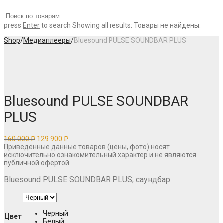
press
Enter
to search
Showing all results:
Товары не найдены.
Shop
/
Медиаплееры
/
Bluesound PULSE SOUNDBAR PLUS
Bluesound PULSE SOUNDBAR
PLUS
Первоначальная
Текущая
160 000
₽
129 900
₽
цена
цена:
Приведённые данные товаров (цены, фото) носят
составляла
129
исключительно ознакомительный характер и не являются
160
900 ₽.
публичной офертой.
000 ₽.
Bluesound PULSE SOUNDBAR PLUS, саундбар
Черный
Цвет
Белый