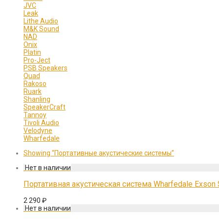
JVC
Leak
Lithe Audio
M&K Sound
NAD
Onix
Platin
Pro-Ject
PSB Speakers
Quad
Rakoso
Ruark
Shanling
SpeakerCraft
Tannoy
Tivoli Audio
Velodyne
Wharfedale
Showing
“Портативные акустические системы”
Портативная акустическая система Wharfedale Exson
2 290
₽