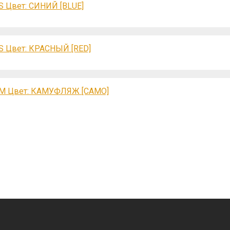
 S Цвет: СИНИЙ [BLUE]
 S Цвет: КРАСНЫЙ [RED]
on M Цвет: КАМУФЛЯЖ [CAMO]