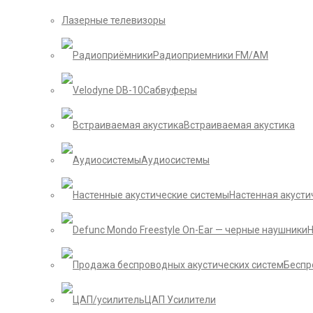
Лазерные телевизоры
Радиоприемники FM/AM
Сабвуферы
Встраиваемая акустика
Аудиосистемы
Настенная акусти
Беспр
ЦАП Усилители