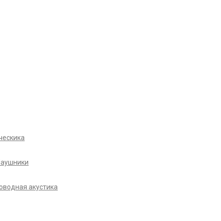
ческика
Наушники
оводная акустика