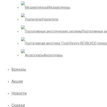
Медиаплееры
Усилители
Портативные а
CD плее
Аксессуары
Бренды
Акции
Новости
Скидки