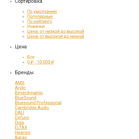
Сортировка
По умолчанию
Популярные
По рейтингу
Новинки
Цена: от низкой до высокой
Цена: от высокой до низкой
Цена
Все
0
₽
-
10 000
₽
Бренды
AMX
Arylic
Beyerdynamic
BlueSound
Bluesound Professional
Cambridge Audio
DALI
Defunc
Digis
ELTAX
Hisense
Ikarao