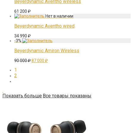
Beyerdynamic Aventho wireless
61 200
₽
Beyerdynamic Aventho wired
34 990
₽
-
3
%
Beyerdynamic Amiron Wireless
Первоначальная
Текущая
90 000
₽
87 000
₽
цена
цена:
1
составляла
87
90
000 ₽.
2
000 ₽.
Показать больше
Все товары показаны