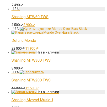
7 490
₽
-
13
%
Shanling MTW60 TWS
Первоначальная
Текущая
4 500
₽
3 900
₽
цена
цена:
-
46
%
составляла
3
4
900 ₽.
500 ₽.
Defunc Mondo
Первоначальная
Текущая
22 000
₽
11 900
₽
цена
цена:
составляла
11
22
900 ₽.
Shanling MTW300 TWS
000 ₽.
8 990
₽
-
11
%
Shanling MTW200 TWS
Первоначальная
Текущая
14 000
₽
12 500
₽
цена
цена:
составляла
12
14
500 ₽.
Shanling Myryad Music 1
000 ₽.