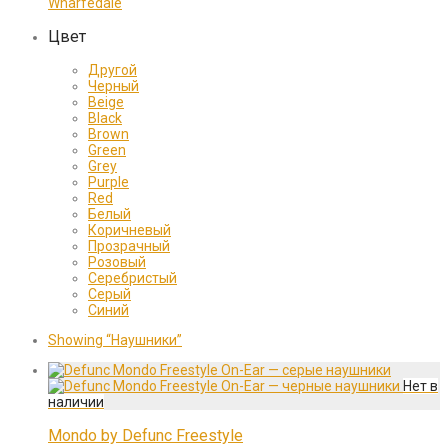
Wharfedale
Цвет
Другой
Черный
Beige
Black
Brown
Green
Grey
Purple
Red
Белый
Коричневый
Прозрачный
Розовый
Серебристый
Серый
Синий
Showing
“Наушники”
Mondo by Defunc Freestyle