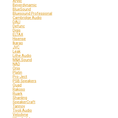
Arylic
Beyerdynamic
BlueSound
Bluesound Professional
Cambridge Audio
DALI
Defunc
Digis
ELTAX
Hisense
Ikarao
JVC
Leak
Lithe Audio
M&K Sound
NAD
Onix
Platin
Pro-Ject
PSB Speakers
Quad
Rakoso
Ruark
Shanling
SpeakerCraft
Tannoy
Tivoli Audio
Velodyne