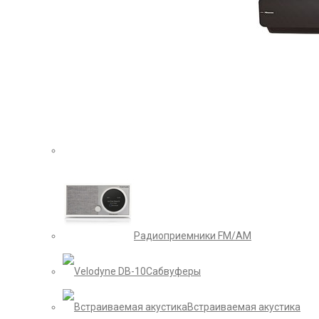
Радиоприемники FM/AM
Сабвуферы
Встраиваемая акустика