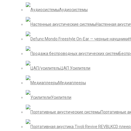
Аудиосистемы
Настенная акусти
Беспр
ЦАП Усилители
Медиаплееры
Усилители
Портативные а
CD плее