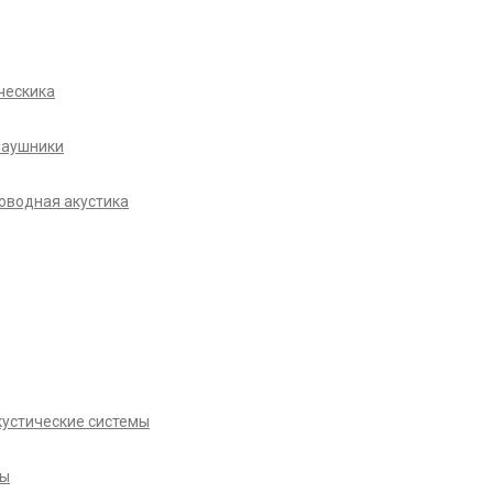
ческика
Наушники
оводная акустика
кустические системы
ры