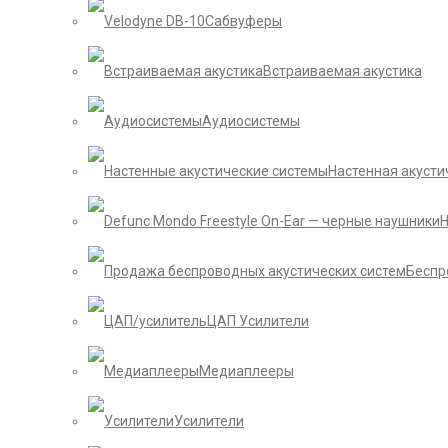
Сабвуферы
Встраиваемая акустика
Аудиосистемы
Настенная акусти
Беспр
ЦАП Усилители
Медиаплееры
Усилители