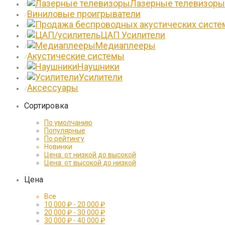
Лазерные телевизоры
⁄
Виниловые проигрыватели
⁄
⁄
ЦАП Усилители
⁄
Медиаплееры
⁄
Акустические системы
⁄
Наушники
⁄
Усилители
⁄
Аксессуары
⁄
Сортировка
По умолчанию
Популярные
По рейтингу
Новинки
Цена: от низкой до высокой
Цена: от высокой до низкой
Цена
Все
10 000
₽
-
20 000
₽
20 000
₽
-
30 000
₽
30 000
₽
-
40 000
₽