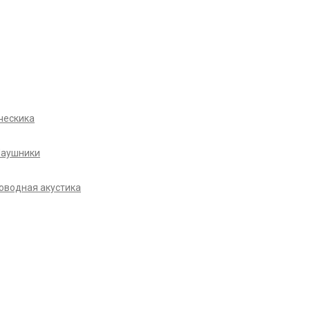
ческика
Наушники
оводная акустика