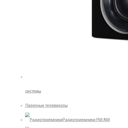
системы
Лазерные телевизоры
Радиоприемники FM/AM