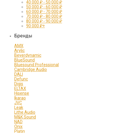
40 000
₽
-
50 000
₽
50 000
₽
-
60 000
₽
60 000
₽
-
70 000
₽
70 000
₽
-
80 000
₽
80 000
₽
-
90 000
₽
90 000
₽
+
Бренды
AMX
Arylic
Beyerdynamic
BlueSound
Bluesound Professional
Cambridge Audio
DALI
Defunc
Digis
ELTAX
Hisense
Ikarao
JVC
Leak
Lithe Audio
M&K Sound
NAD
Onix
Platin