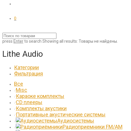
0
press
Enter
to search
Showing all results:
Товары не найдены.
Lithe Audio
Категории
Фильтрация
Все
Misc
⁄
Караоке комплекты
⁄
CD плееры
⁄
Комплекты акустики
⁄
Портативные акустические системы
⁄
Аудиосистемы
⁄
Радиоприемники FM/AM
⁄