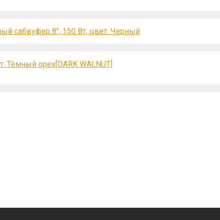
ый сабвуфер 8″, 150 Вт, цвет: Черный
ет: Тёмный орех[DARK WALNUT]