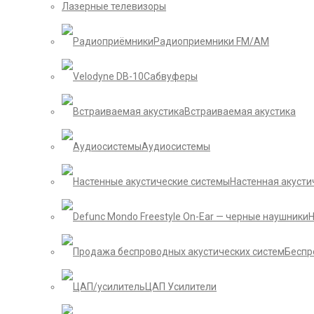
Лазерные телевизоры
Радиоприемники FM/AM
Сабвуферы
Встраиваемая акустика
Аудиосистемы
Настенная акусти
Беспр
ЦАП Усилители