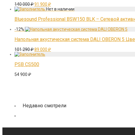
Первоначальная
Текущая
140 000
₽
91 900
₽
цена
цена:
составляла
91
140
900 ₽.
Bluesound Professional BSW150 BLK – Сетевой активн
000 ₽.
-
12
%
Напольная акустическая система DALI OBERON 5 Цв
Первоначальная
Текущая
101 290
₽
89 000
₽
цена
цена:
составляла
89
101
000 ₽.
PSB CS500
290 ₽.
54 900
₽
Недавно смотрели