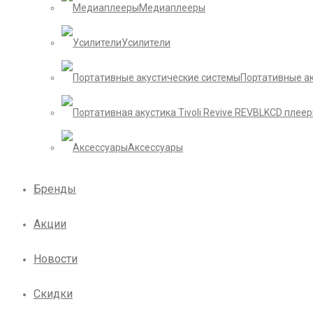
Медиаплееры
Усилители
Портативные а
CD плее
Аксессуары
Бренды
Акции
Новости
Скидки