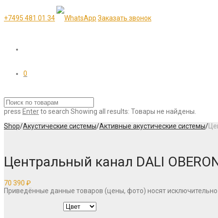
+7495 481 01 34
Заказать звонок
0
press
Enter
to search
Showing all results:
Товары не найдены.
Shop
/
Акустические системы
/
Активные акустические системы
/
Це
Центральный канал DALI OBERON 
70 390
₽
Приведённые данные товаров (цены, фото) носят исключительно