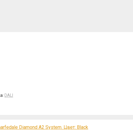
а:
DALI
fedale Diamond A2 System. Цвет: Black