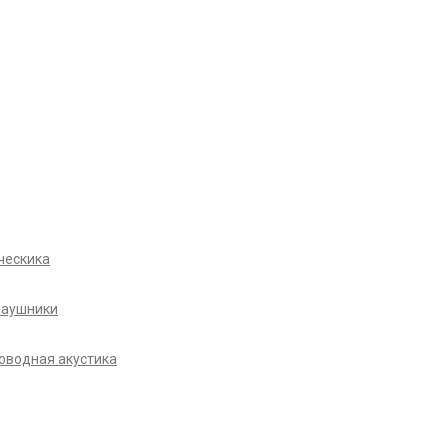
ческика
Наушники
оводная акустика