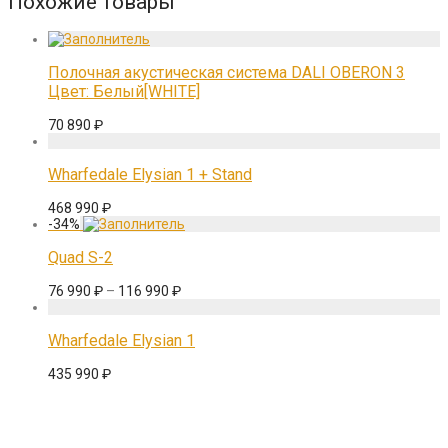
Похожие товары
Полочная акустическая система DALI OBERON 3
Цвет: Белый[WHITE]
70 890
₽
Wharfedale Elysian 1 + Stand
468 990
₽
-
34
%
Quad S-2
76 990
₽
–
116 990
₽
Wharfedale Elysian 1
435 990
₽