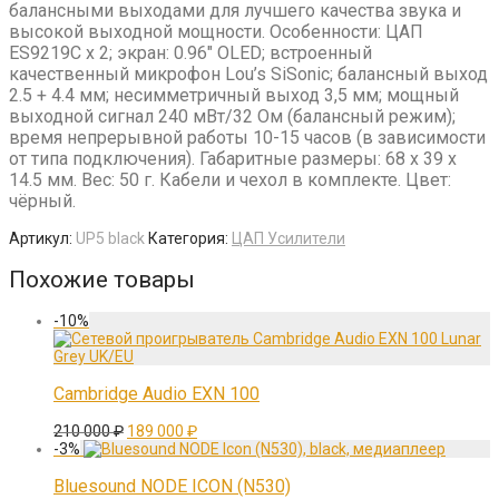
балансными выходами для лучшего качества звука и
высокой выходной мощности. Особенности: ЦАП
ES9219C х 2; экран: 0.96″ OLED; встроенный
качественный микрофон Lou’s SiSonic; балансный выход
2.5 + 4.4 мм; несимметричный выход 3,5 мм; мощный
выходной сигнал 240 мВт/32 Ом (балансный режим);
время непрерывной работы 10-15 часов (в зависимости
от типа подключения). Габаритные размеры: 68 x 39 x
14.5 мм. Вес: 50 г. Кабели и чехол в комплекте. Цвет:
чёрный.
Артикул:
UP5 black
Категория:
ЦАП Усилители
Похожие товары
-
10
%
Cambridge Audio EXN 100
Первоначальная
Текущая
210 000
₽
189 000
₽
цена
цена:
-
3
%
составляла
189
210
000 ₽.
Bluesound NODE ICON (N530)