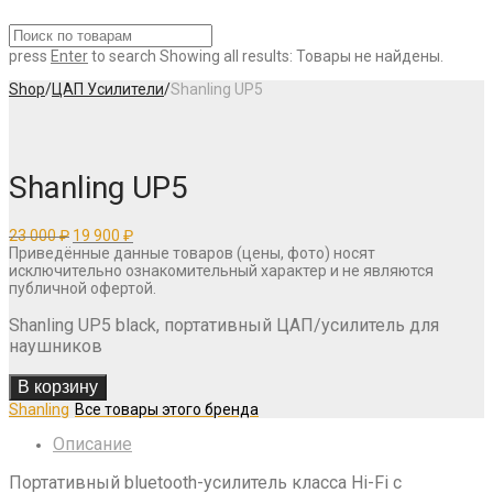
press
Enter
to search
Showing all results:
Товары не найдены.
Shop
/
ЦАП Усилители
/
Shanling UP5
Shanling UP5
Первоначальная
Текущая
23 000
₽
19 900
₽
цена
цена:
Приведённые данные товаров (цены, фото) носят
составляла
19
исключительно ознакомительный характер и не являются
23
900 ₽.
публичной офертой.
000 ₽.
Shanling UP5 black, портативный ЦАП/усилитель для
наушников
В корзину
Shanling
Описание
Портативный bluetooth-усилитель класса Hi-Fi c