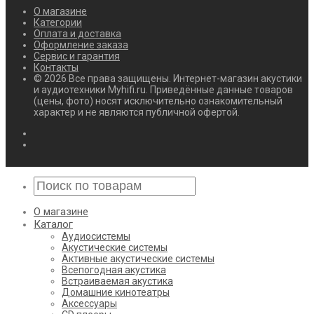
О магазине
Категории
Оплата и доставка
Оформление заказа
Сервис и гарантия
Контакты
© 2026 Все права защищены. Интернет-магазин акустики
и аудиотехники Myhifi.ru. Приведённые данные товаров
(цены, фото) носят исключительно ознакомительный
характер и не являются публичной офертой.
О магазине
Каталог
Аудиосистемы
Акустические системы
Активные акустические системы
Всепогодная акустика
Встраиваемая акустика
Домашние кинотеатры
Аксессуары