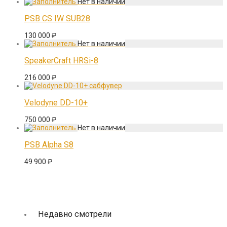
PSB CS IW SUB28
130 000
₽
SpeakerCraft HRSi-8
216 000
₽
Velodyne DD-10+
750 000
₽
PSB Alpha S8
49 900
₽
Недавно смотрели