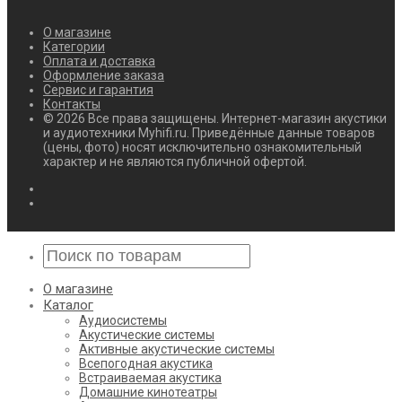
О магазине
Категории
Оплата и доставка
Оформление заказа
Сервис и гарантия
Контакты
© 2026 Все права защищены. Интернет-магазин акустики
и аудиотехники Myhifi.ru. Приведённые данные товаров
(цены, фото) носят исключительно ознакомительный
характер и не являются публичной офертой.
О магазине
Каталог
Аудиосистемы
Акустические системы
Активные акустические системы
Всепогодная акустика
Встраиваемая акустика
Домашние кинотеатры