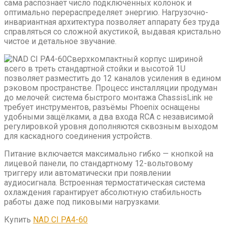
сама распознаёт число подключённых колонок и
оптимально перераспределяет энергию. Нагрузочно-
инвариантная архитектура позволяет аппарату без труда
справляться со сложной акустикой, выдавая кристально
чистое и детальное звучание.
Сверхкомпактный корпус шириной
всего в треть стандартной стойки и высотой 1U
позволяет разместить до 12 каналов усиления в едином
рэковом пространстве. Процесс инсталляции продуман
до мелочей: система быстрого монтажа ChassisLink не
требует инструментов, разъёмы Phoenix оснащены
удобными защёлками, а два входа RCA с независимой
регулировкой уровня дополняются сквозным выходом
для каскадного соединения устройств.
Питание включается максимально гибко — кнопкой на
лицевой панели, по стандартному 12-вольтовому
триггеру или автоматически при появлении
аудиосигнала. Встроенная термостатическая система
охлаждения гарантирует абсолютную стабильность
работы даже под пиковыми нагрузками.
Купить
NAD CI PA4-60