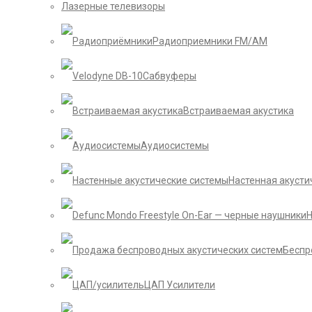
Лазерные телевизоры
Радиоприемники FM/AM
Сабвуферы
Встраиваемая акустика
Аудиосистемы
Настенная акусти
Беспр
ЦАП Усилители