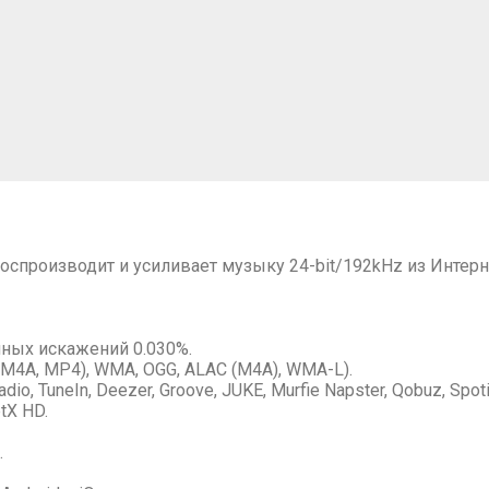
оспроизводит и усиливает музыку 24-bit/192kHz из Интерне
ных искажений 0.030%.
 (M4A, MP4), WMA, OGG, ALAC (M4A), WMA-L).
io, TuneIn, Deezer, Groove, JUKE, Murfie Napster, Qobuz, Spotif
tX HD.
.