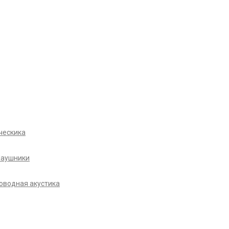
ческика
Наушники
оводная акустика