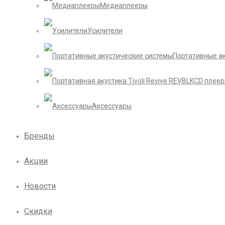
Медиаплееры
Усилители
Портативные а
CD плее
Аксессуары
Бренды
Акции
Новости
Скидки