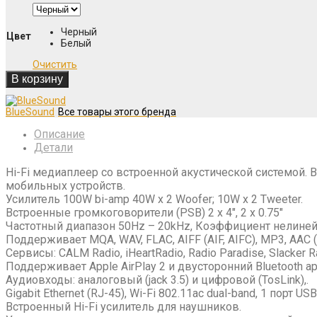
Черный
Цвет
Белый
Очистить
В корзину
BlueSound
Описание
Детали
Hi-Fi медиаплеер со встроенной акустической системой. В
мобильных устройств.
Усилитель 100W bi-amp 40W x 2 Woofer; 10W x 2 Tweeter.
Встроенные громкоговорители (PSB) 2 x 4″, 2 x 0.75″
Частотный диапазон 50Hz – 20kHz, Коэффициент нелиней
Поддерживает MQA, WAV, FLAC, AIFF (AIF, AIFC), MP3, AAC
Сервисы: CALM Radio, iHeartRadio, Radio Paradise, Slacker Rad
Поддерживает Apple AirPlay 2 и двусторонний Bluetooth ap
Аудиовходы: аналоговый (jack 3.5) и цифровой (TosLink),.
Gigabit Ethernet (RJ-45), Wi-Fi 802.11ac dual-band, 1 порт USB
Встроенный Hi-Fi усилитель для наушников.