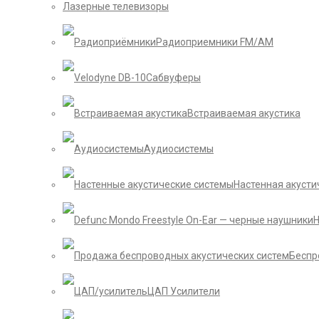
Лазерные телевизоры
Радиоприемники FM/AM
Сабвуферы
Встраиваемая акустика
Аудиосистемы
Настенная акусти
Беспр
ЦАП Усилители