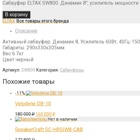
29
900 ₽.
Сабвуфер ELTAX SW800. Динамик 8″, усилитель мощности 
990 ₽.
В корзину
ELTAX
Описание
Активный сабвуфер. Динамик 8, Усилитель 60Вт, 40Гц-150
Габариты: 290х330х305мм
Вес 6.7кг
Цвет черный
Артикул:
SW800
Категория:
Сабвуферы
Похожие товары
-
11
%
Velodyne DB-10
Первоначальная
Текущая
180 000
₽
160 000
₽
цена
цена:
составляла
160
180
000 ₽.
SpeakerCraft SC-HRSIW8-CAB
000 ₽.