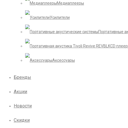
Медиаплееры
Усилители
Портативные а
CD плее
Аксессуары
Бренды
Акции
Новости
Скидки