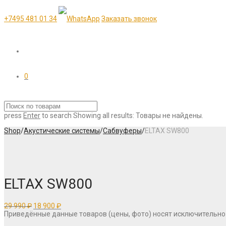
+7495 481 01 34
Заказать звонок
0
press
Enter
to search
Showing all results:
Товары не найдены.
Shop
/
Акустические системы
/
Сабвуферы
/
ELTAX SW800
ELTAX SW800
Первоначальная
Текущая
29 990
₽
18 900
₽
цена
цена:
Приведённые данные товаров (цены, фото) носят исключительно
составляла
18