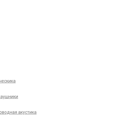
ческика
Наушники
оводная акустика