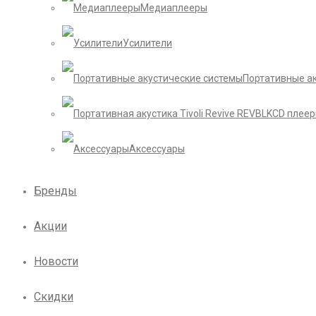
Медиаплееры
Усилители
Портативные а
CD плее
Аксессуары
Бренды
Акции
Новости
Скидки