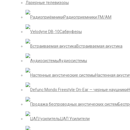
Лазерные телевизоры
Радиоприемники FM/AM
Сабвуферы
Встраиваемая акустика
Аудиосистемы
Настенная акусти
Беспр
ЦАП Усилители