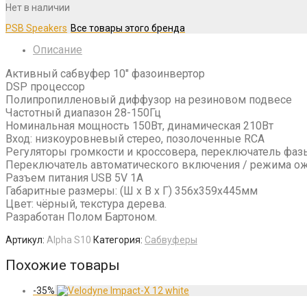
Нет в наличии
PSB Speakers
Описание
Активный сабвуфер 10″ фазоинвертор
DSP процессор
Полипропилленовый диффузор на резиновом подвесе
Частотный диапазон 28-150Гц
Номинальная мощность 150Вт, динамическая 210Вт
Вход: низкоуровневый стерео, позолоченные RCA
Регуляторы громкости и кроссовера, переключатель фаз
Переключатель автоматического включения / режима о
Разъем питания USB 5V 1А
Габаритные размеры: (Ш х В х Г) 356x359x445мм
Цвет: чёрный, текстура дерева.
Разработан Полом Бартоном.
Артикул:
Alpha S10
Категория:
Сабвуферы
Похожие товары
-
35
%