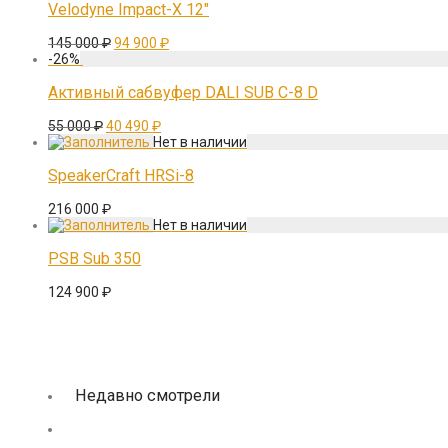
Velodyne Impact-X 12″
Первоначальная
Текущая
145 000
₽
94 900
₽
цена
цена:
-
26
%
составляла
94
145
900 ₽.
Активный сабвуфер DALI SUB C-8 D
000 ₽.
Первоначальная
Текущая
55 000
₽
40 490
₽
цена
цена:
составляла
40
55
490 ₽.
SpeakerCraft HRSi-8
000 ₽.
216 000
₽
PSB Sub 350
124 900
₽
Недавно смотрели