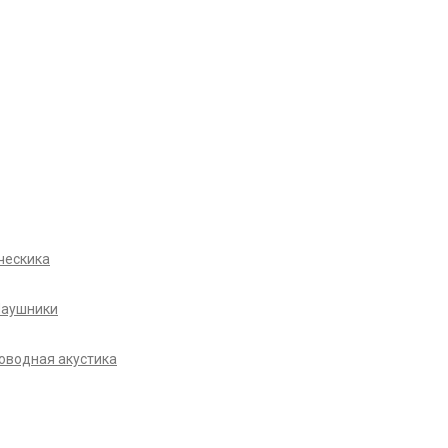
ческика
Наушники
оводная акустика